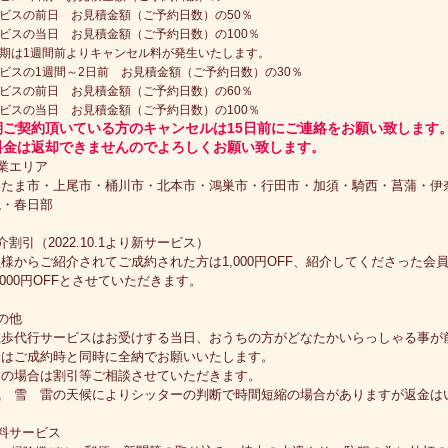
ビスの前日 お見積金額（ご予約日数）の50％
ビスの当日 お見積金額（ご予約日数）の100％
期は1週間前よりキャンセル料が発生いたします。
ビスの1週間～2日前 お見積金額（ご予約日数）の30％
ビスの前日 お見積金額（ご予約日数）の60％
ビスの当日 お見積金額（ご予約日数）の100％
期ご契約頂いている方のキャンセルは15日前にご連絡をお願い致します
料金は返却できませんのでよろしくお願い致します。
業エリア
いたま市・上尾市・桶川市・北本市・鴻巣市・行田市・加須・騎西・菖蒲・伊
槻・春日部
介割引（2022.10.1より新サービス）
様からご紹介されてご成約された方は1,000円OFF、紹介してくださった会
,000円OFFとさせていただきます。
の他
散歩代行サービスはお受けする当日、おうちの方がどなたかいらっしゃる事が
金はご成約時と同時に全納でお願いいたします。
期の場合は割引等ご相談させていただきます。
風 雪 雷の天候によりシッターの判断で時間短縮の場合がありますが返金は
料サービス