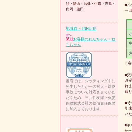
須・騎西・菖蒲・伊奈・吉見・
■
白岡・蓮田
一
地域猫・TNR活動
3/11
お客様のわんちゃん・ね
こちゃん
※各
■交
改
当店では、シッティング中に
れま
発生した万が一の対人・対物
繰り
事故について対応させていた
だくため、三井住友海上火災
■そ
保険株式会社の賠償責任保険
年末
に加入しております。
い
■キ
サー