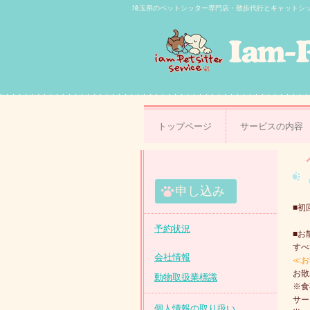
埼玉県のペットシッター専門店・散歩代行とキャットシ
トップページ
サービスの内容
申し込み
■初
予約状況
■お
すべ
会社情報
≪お
お散
動物取扱業標識
※食
サー
個人情報の取り扱い